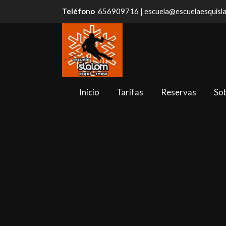
Teléfono
656909716 | escuela@escuelaesquisl
Inicio
Tarifas
Reservas
So