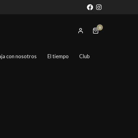
0
aja con nosotros
El tiempo
Club